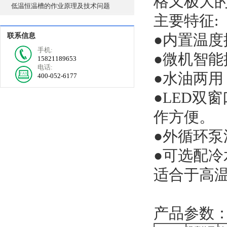
格又极大的
低温恒温槽的作业原理及技术问题
主要特征:
●内置温度
联系信息
手机:
●微机智
15821189653
电话:
●水油两用：
400-052-6177
●LED双
作方便。
●外循环泵流
●可选配
适合于高
产品参数