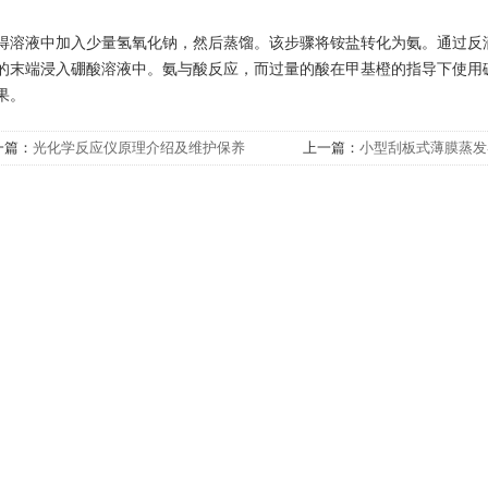
得溶液中加入少量氢氧化钠，然后蒸馏。该步骤将铵盐转化为氨。通过反
的末端浸入硼酸溶液中。氨与酸反应，而过量的酸在甲基橙的指导下使用
果。
一篇：
光化学反应仪原理介绍及维护保养
上一篇：
小型刮板式薄膜蒸发