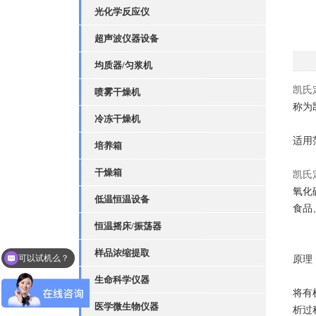
光化学反应仪
超声波仪器设备
均质器/匀浆机
凯氏
喷雾干燥机
称为
冷冻干燥机
适用
培养箱
干燥箱
凯氏
氧化
低温恒温设备
食品
恒温摇床/振荡器
可以试机么？
样品浓缩提取
原理
可以发一下资料报价吗
生命科学仪器
将有
医学微生物仪器
析过