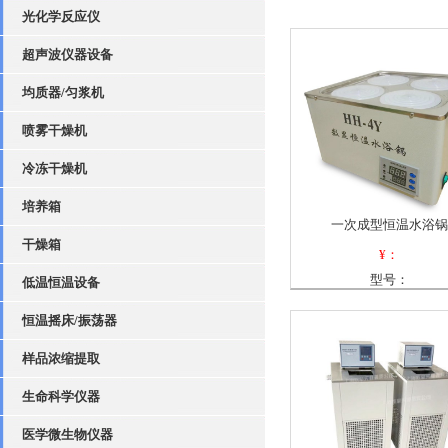
光化学反应仪
超声波仪器设备
均质器/匀浆机
喷雾干燥机
冷冻干燥机
培养箱
一次成型恒温水浴锅
干燥箱
¥：
型号：
低温恒温设备
恒温摇床/振荡器
样品浓缩提取
生命科学仪器
医学微生物仪器