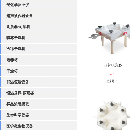
光化学反应仪
超声波仪器设备
均质器/匀浆机
喷雾干燥机
冷冻干燥机
培养箱
四臂嗅觉仪
干燥箱
¥：
型号：
低温恒温设备
恒温摇床/振荡器
样品浓缩提取
生命科学仪器
医学微生物仪器