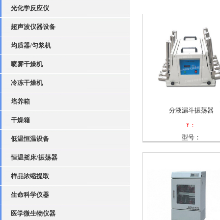
光化学反应仪
超声波仪器设备
均质器/匀浆机
喷雾干燥机
冷冻干燥机
培养箱
分液漏斗振荡器
干燥箱
¥：
型号：
低温恒温设备
恒温摇床/振荡器
样品浓缩提取
生命科学仪器
医学微生物仪器