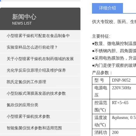
详细介绍
新闻中心
供大专院校、医药、生
NEWS LIST
小型喷雾干燥机可配套在食品制备中
主要特征
:
●
数显、微电脑控制温
实验室样品怎么进行前处理？
●
不锈钢内胆、四角圆
●
采用电热膜加热，升
关于小型喷雾干燥机在制药领域的发展
●
内门是便于观察的玻
光化学反应仪原理介绍及维护保养
产品参数：
型
号
DNP-9052
凯氏定氮仪的工作原理
电源电
220V.50Hz
小型刮板式薄膜蒸发器的技术参数
压
控温范
RT+5~65
氮吹仪的应用分类
围
(
℃
)
小型喷雾干燥机技术参数
温度波
&plusmn; 0.5
动
(
℃
)
智能集菌仪技术参数和适用范围
消耗功
200