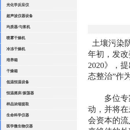
光化学反应仪
超声波仪器设备
均质器/匀浆机
喷雾干燥机
土壤污染防
冷冻干燥机
年初，发改
培养箱
2020
》，提
干燥箱
态整治
”
作
低温恒温设备
恒温摇床/振荡器
多位专家
样品浓缩提取
动，并将在
生命科学仪器
会资本的流
医学微生物仪器