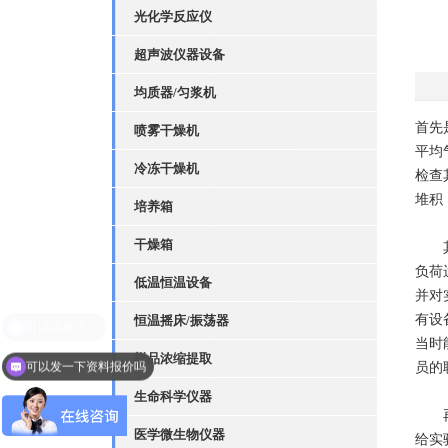
光化学反应仪
超声波仪器设备
均质器/匀浆机
首先
喷雾干燥机
平均
冷冻干燥机
检查
堆积
培养箱
干燥箱
其次
负荷
低温恒温设备
并对
有设
恒温摇床/振荡器
当时
样品浓缩提取
可以发一下资料报价吗
员的
生命科学仪器
再有
医学微生物仪器
给实