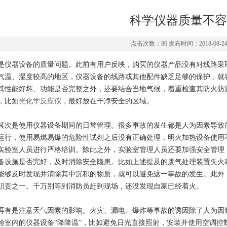
科学仪器质量不容
点击次数：86 发布时间：2018-08-24 0
是仪器设备的质量问题。此前有用户反映，购买的仪器产品没有对线路采
气温、湿度较高的地区，仪器设备的线路或其他配件缺乏足够的保护，就
其性能好坏、功能是否完整之外，还要结合当地气候，着重检查其防火防
，比如
光化学反应仪
，最好放在
干净安全的区域。
是使用仪器设备期间的日常管理。很多事故的发生都是人为因素导致的
运行，使用易燃易爆的危险性试剂之后没有正确处理，明火加热设备使用
实验室人员进行严格培训。除此之外，实验室管理人员还要加强安全管理
备设施是否完好，及时消除安全隐患。比如上述提及的废气处理装置失火
能够及时发现并清除其中沉积的物质，就可以避免这一事故的发生。此外
职责之一。千万别等到消防员赶到现场，还没发现自家已经着火。
是注意天气因素的影响。火灾、漏电、爆炸等事故的诱因除了人为因素
验室内的仪器设备“降降温”，比如避免日光直接照射，安装并使用空调控